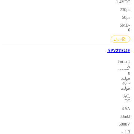
1.4VDC
230µs
50µs
SMD-
6
تنزيل
APV211G4E
1 Form
A
(SPST-
0
NO)
فولت
~ 40
فولت
AC,
DC
4.5A
33mΩ
5000V
1.3 ~