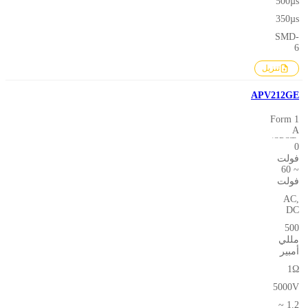
500µs
350µs
SMD-
6
تنزيل
APV212GE
1 Form
A
(SPST-
0
NO)
فولت
~ 60
فولت
AC,
DC
500
مللي
أمبير
1Ω
5000V
1.2 ~