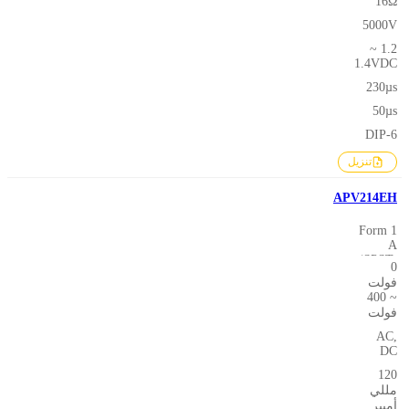
16Ω
5000V
1.2 ~
1.4VDC
230µs
50µs
DIP-6
تنزيل
APV214EH
1 Form
A
(SPST-
0
NO)
فولت
~ 400
فولت
AC,
DC
120
مللي
أمبير