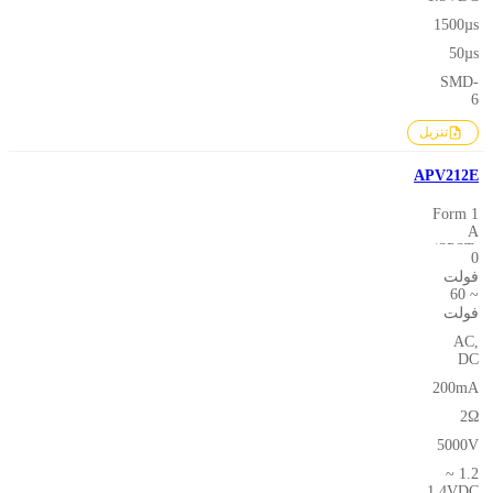
1500µs
50µs
SMD-
6
تنزيل
APV212E
1 Form
A
(SPST-
0
NO)
فولت
~ 60
فولت
AC,
DC
200mA
2Ω
5000V
1.2 ~
1.4VDC