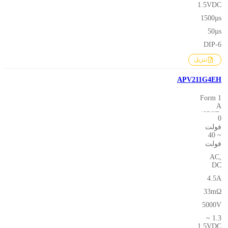
1.5VDC
1500µs
50µs
DIP-6
تنزيل
APV211G4EH
1 Form
A
(SPST-
0
NO)
فولت
~ 40
فولت
AC,
DC
4.5A
33mΩ
5000V
1.3 ~
1.5VDC