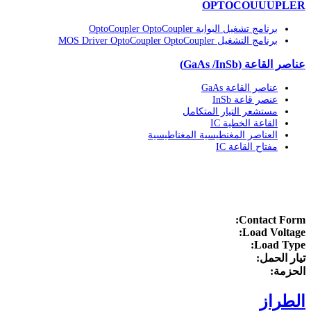
OPTOCOUUUPLER
برنامج تشغيل البوابة OptoCoupler OptoCoupler
برنامج التشغيل MOS Driver OptoCoupler OptoCoupler
عناصر القاعة (GaAs /InSb)
عناصر القاعة GaAs
عنصر قاعة InSb
مستشعر التيار المتكامل
القاعة الخطية IC
العناصر المغنطيسية المغناطيسية
مفتاح القاعة IC
الصفحة الرئيسية
/
1 Form A -
/
OPTOMOS RELAY
SMD6/DIP6
Contact Form:
Load Voltage:
Load Type:
تيار الحمل:
الحزمة:
الطراز