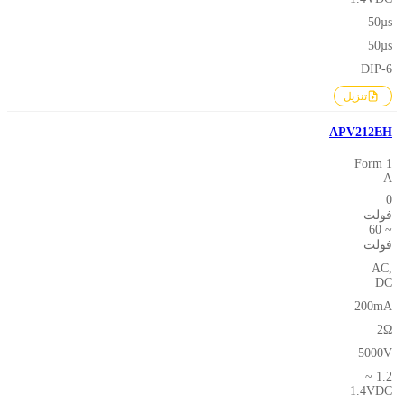
50µs
50µs
DIP-6
تنزيل
APV212EH
1 Form
A
(SPST-
0
NO)
فولت
~ 60
فولت
AC,
DC
200mA
2Ω
5000V
1.2 ~
1.4VDC