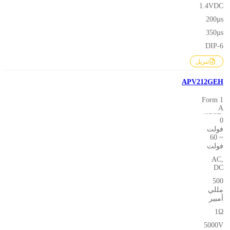
1.4VDC
200µs
350µs
DIP-6
تنزيل
APV212GEH
1 Form
A
(SPST-
0
NO)
فولت
~ 60
فولت
AC,
DC
500
مللي
أمبير
1Ω
5000V