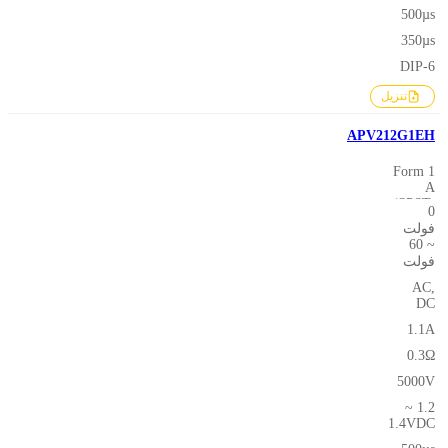
500µs
350µs
DIP-6
تنزيل
APV212G1EH
1 Form
A
(SPST-
0
NO)
فولت
~ 60
فولت
AC,
DC
1.1A
0.3Ω
5000V
1.2 ~
1.4VDC