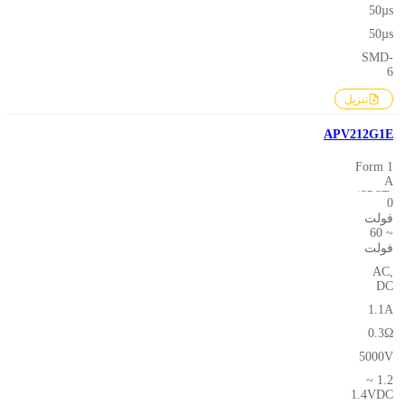
50µs
50µs
SMD-
6
تنزيل
APV212G1E
1 Form
A
(SPST-
0
NO)
فولت
~ 60
فولت
AC,
DC
1.1A
0.3Ω
5000V
1.2 ~
1.4VDC