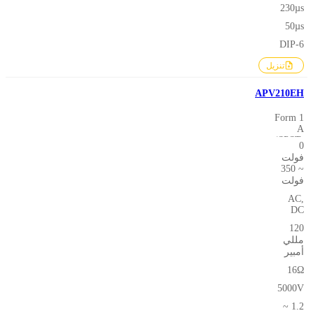
230µs
50µs
DIP-6
تنزيل
APV210EH
1 Form
A
(SPST-
0
NO)
فولت
~ 350
فولت
AC,
DC
120
مللي
أمبير
16Ω
5000V
1.2 ~