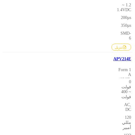
1.2 ~
1.4VDC
200µs
350µs
SMD-
6
تنزيل
APV214E
1 Form
A
(SPST-
0
NO)
فولت
~ 400
فولت
AC,
DC
120
مللي
أمبير