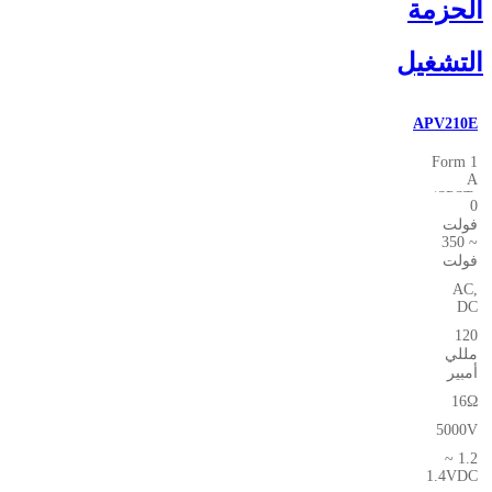
الحزمة
التشغيل
APV210E
1 Form
A
(SPST-
0
NO)
فولت
~ 350
فولت
AC,
DC
120
مللي
أمبير
16Ω
5000V
1.2 ~
1.4VDC