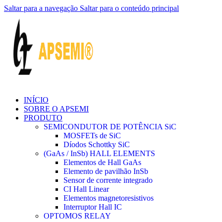
Saltar para a navegação
Saltar para o conteúdo principal
INÍCIO
SOBRE O APSEMI
PRODUTO
SEMICONDUTOR DE POTÊNCIA SiC
MOSFETs de SiC
Díodos Schottky SiC
(GaAs / InSb) HALL ELEMENTS
Elementos de Hall GaAs
Elemento de pavilhão InSb
Sensor de corrente integrado
CI Hall Linear
Elementos magnetoresistivos
Interruptor Hall IC
OPTOMOS RELAY