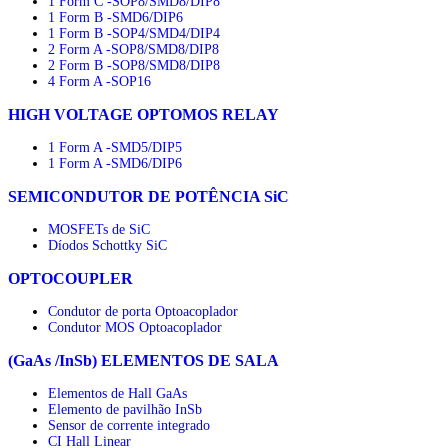
1 Form C -SOP8/SMD8/DIP8
1 Form B -SMD6/DIP6
1 Form B -SOP4/SMD4/DIP4
2 Form A -SOP8/SMD8/DIP8
2 Form B -SOP8/SMD8/DIP8
4 Form A -SOP16
HIGH VOLTAGE OPTOMOS RELAY
1 Form A -SMD5/DIP5
1 Form A -SMD6/DIP6
SEMICONDUTOR DE POTÊNCIA SiC
MOSFETs de SiC
Díodos Schottky SiC
OPTOCOUPLER
Condutor de porta Optoacoplador
Condutor MOS Optoacoplador
(GaAs /InSb) ELEMENTOS DE SALA
Elementos de Hall GaAs
Elemento de pavilhão InSb
Sensor de corrente integrado
CI Hall Linear