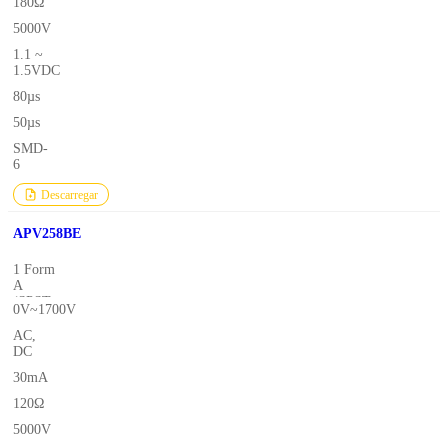
180Ω
5000V
1.1 ~
1.5VDC
80µs
50µs
SMD-
6
Descarregar
APV258BE
1 Form
A
(SPST-
0V~1700V
NO)
AC,
DC
30mA
120Ω
5000V