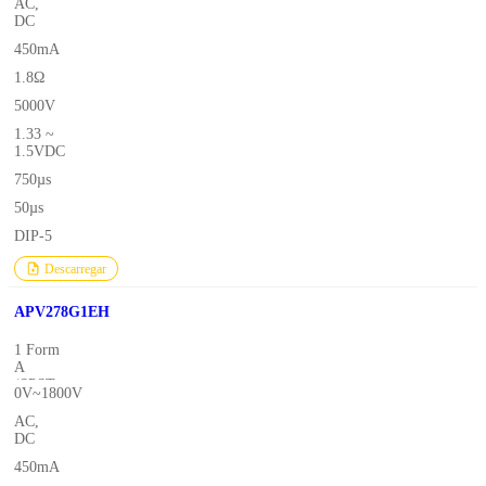
AC,
DC
450mA
1.8Ω
5000V
1.33 ~
1.5VDC
750µs
50µs
DIP-5
Descarregar
APV278G1EH
1 Form
A
(SPST-
0V~1800V
NO)
AC,
DC
450mA