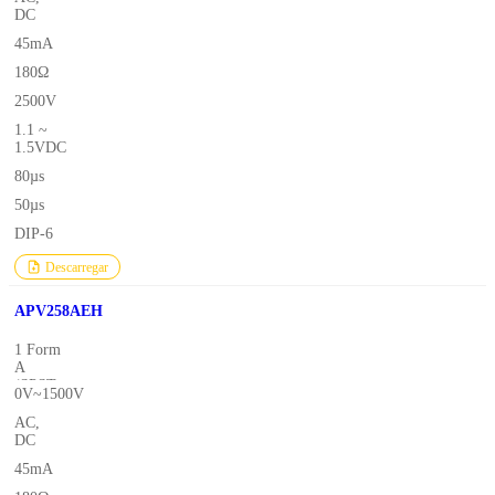
DC
45mA
180Ω
2500V
1.1 ~
1.5VDC
80µs
50µs
DIP-6
Descarregar
APV258AEH
1 Form
A
(SPST-
0V~1500V
NO)
AC,
DC
45mA