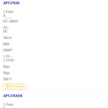
APV278AE
1 Form
A
(SPST-
0V~1800V
NO)
AC,
DC
30mA
88Ω
5000V
1.33 ~
1.5VDC
80µs
50µs
DIP-5
Descarregar
APV278AEH
1 Form