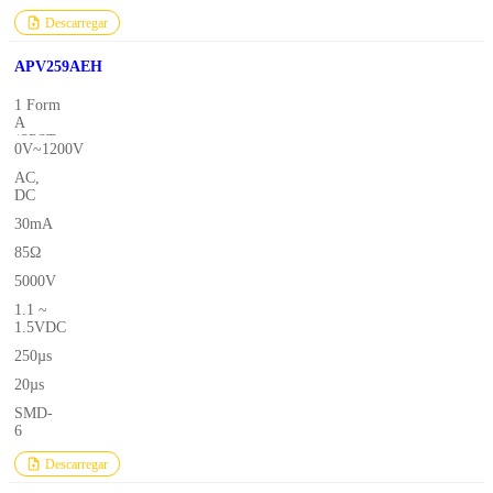
Descarregar
APV259AEH
1 Form
A
(SPST-
0V~1200V
NO)
AC,
DC
30mA
85Ω
5000V
1.1 ~
1.5VDC
250µs
20µs
SMD-
6
Descarregar