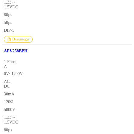
1.33 ~
1.5VDC
80µs
50µs
DIP-5
Descarregar
APV258BEH
1 Form
A
(SPST-
0V~1700V
NO)
AC,
DC
30mA
120Ω
5000V
1.33 ~
1.5VDC
80µs