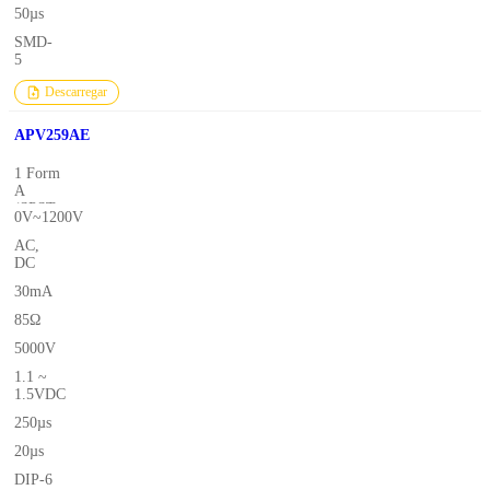
50µs
SMD-
5
Descarregar
APV259AE
1 Form
A
(SPST-
0V~1200V
NO)
AC,
DC
30mA
85Ω
5000V
1.1 ~
1.5VDC
250µs
20µs
DIP-6