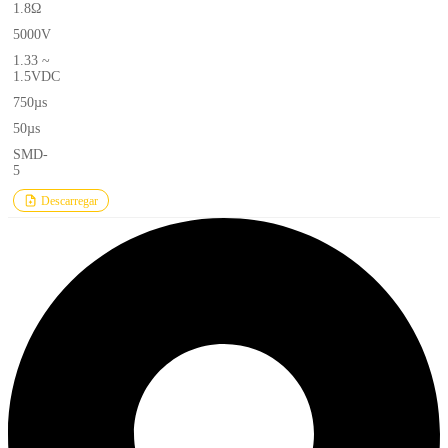
1.8Ω
5000V
1.33 ~
1.5VDC
750µs
50µs
SMD-
5
Descarregar