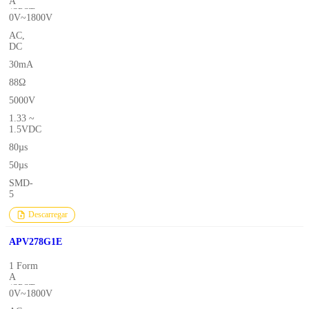
A
(SPST-
0V~1800V
NO)
AC,
DC
30mA
88Ω
5000V
1.33 ~
1.5VDC
80µs
50µs
SMD-
5
Descarregar
APV278G1E
1 Form
A
(SPST-
0V~1800V
NO)