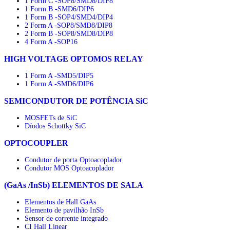
1 Form C -SOP8/SMD8/DIP8
1 Form B -SMD6/DIP6
1 Form B -SOP4/SMD4/DIP4
2 Form A -SOP8/SMD8/DIP8
2 Form B -SOP8/SMD8/DIP8
4 Form A -SOP16
HIGH VOLTAGE OPTOMOS RELAY
1 Form A -SMD5/DIP5
1 Form A -SMD6/DIP6
SEMICONDUTOR DE POTÊNCIA SiC
MOSFETs de SiC
Díodos Schottky SiC
OPTOCOUPLER
Condutor de porta Optoacoplador
Condutor MOS Optoacoplador
(GaAs /InSb) ELEMENTOS DE SALA
Elementos de Hall GaAs
Elemento de pavilhão InSb
Sensor de corrente integrado
CI Hall Linear