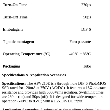
Turn-On Time
230µs
Turn-Off Time
50µs
Embalagem
DIP-6
Tipo de montagem
Furo passante
Operating Temperature (°C)
-40°C ~ 85°C
Packaging
Tube
Specifications & Application Scenarios
Specifications:
The APV210E is a through-hole DIP-6 PhotoMOS
SSR rated for 120mA at 350V (AC/DC). It features a 16Ω on-state
resistance and provides high 5000Vrms isolation. Switching times
are 230μs (on) and 50μs (off). It is designed for wide-temperature
operation (-40°C to 85°C) with a 1.2-1.4VDC input.
Application Scenarios:
A robust relay for medium-voltage, low-