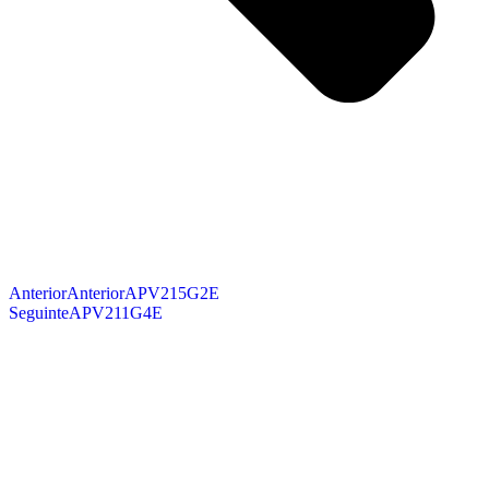
Anterior
Anterior
APV215G2E
Seguinte
APV211G4E