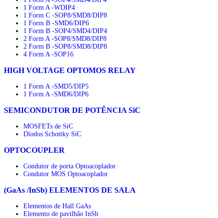
1 Form A -WDIP4
1 Form C -SOP8/SMD8/DIP8
1 Form B -SMD6/DIP6
1 Form B -SOP4/SMD4/DIP4
2 Form A -SOP8/SMD8/DIP8
2 Form B -SOP8/SMD8/DIP8
4 Form A -SOP16
HIGH VOLTAGE OPTOMOS RELAY
1 Form A -SMD5/DIP5
1 Form A -SMD6/DIP6
SEMICONDUTOR DE POTÊNCIA SiC
MOSFETs de SiC
Díodos Schottky SiC
OPTOCOUPLER
Condutor de porta Optoacoplador
Condutor MOS Optoacoplador
(GaAs /InSb) ELEMENTOS DE SALA
Elementos de Hall GaAs
Elemento de pavilhão InSb