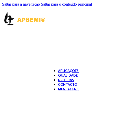
Interruptor Hall IC
Saltar para a navegação
Saltar para o conteúdo principal
OPTOMOS RELAY
1 Form A -SMD6/DI
1 Form A -SMD7/DI
1 Form A -SOP4/SM
1 Form A -WDIP4
1 Form C -SOP8/SM
1 Form B -SMD6/DI
1 Form B -SOP4/SM
2 Form A -SOP8/SM
2 Form B -SOP8/SM
4 Form A -SOP16
OPTOCOUPLER
Condutor de porta Op
Condutor MOS Optoa
APLICAÇÕES
QUALIDADE
NOTÍCIAS
CONTACTO
MENSAGENS