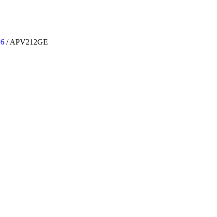
P6
/
APV212GE